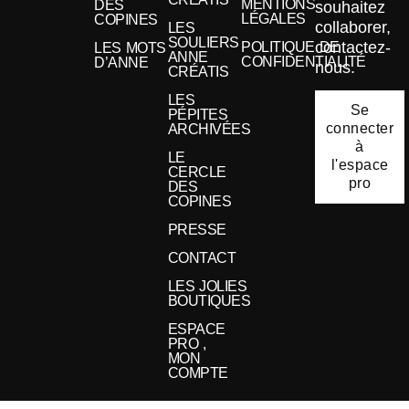
MENTIONS
DES
souhaitez
LÉGALES
COPINES
collaborer,
LES
SOULIERS
contactez-
POLITIQUE DE
LES MOTS
ANNE
CONFIDENTIALITÉ
D’ANNE
nous.
CRÉATIS
LES
Se
PÉPITES
connecter
ARCHIVÉES
à
LE
l'espace
CERCLE
pro
DES
COPINES
PRESSE
CONTACT
LES JOLIES
BOUTIQUES
ESPACE
PRO ,
MON
COMPTE