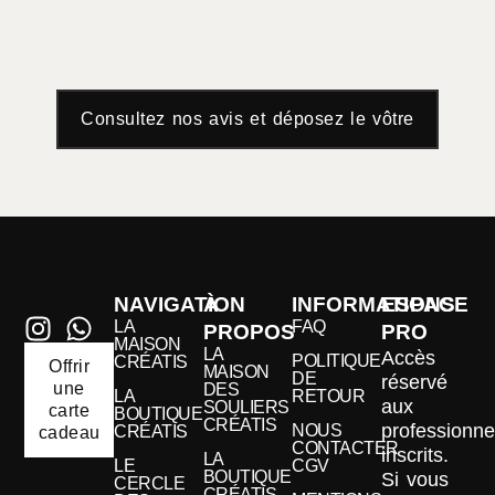
Consultez nos avis et déposez le vôtre
NAVIGATION
À
INFORMATIONS
ESPACE
LA
FAQ
PROPOS
PRO
MAISON
LA
Accès
POLITIQUE
CRÉATIS
Offrir
MAISON
DE
réservé
une
DES
LA
RETOUR
aux
SOULIERS
carte
BOUTIQUE
CRÉATIS
professionne
NOUS
CRÉATIS
cadeau
CONTACTER
inscrits.
LA
LE
CGV
BOUTIQUE
Si vous
CERCLE
CRÉATIS