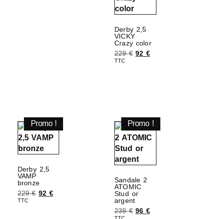
Derby 2,5
VICKY
Crazy color
229
€
92
€
TTC
Choix des options
Promo !
Promo !
Derby 2,5
VAMP
Sandale 2
bronze
ATOMIC
229
€
92
€
Stud or
argent
TTC
239
€
96
€
Choix des options
TTC