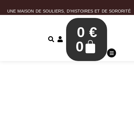
UNE MAISON DE SOULIERS, D’HISTOIRES ET DE SORORITÉ
0
€
0