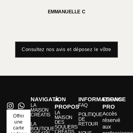
EMMANUELLE C
Consultez nos avis et déposez le vôtre
NAVIGATION
À
INFORMATIONS
ESPACE
LA
FAQ
PROPOS
PRO
MAISON
LA
Accès
POLITIQUE
CRÉATIS
Offrir
MAISON
DE
réservé
une
DES
LA
RETOUR
aux
SOULIERS
carte
BOUTIQUE
CRÉATIS