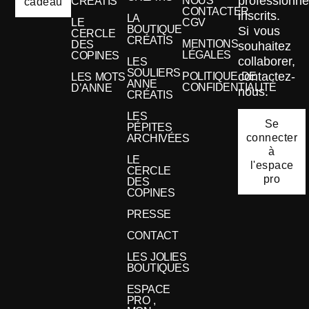
professionne
NOUS
CRÉATIS
cadeau
CONTACTER
inscrits.
LA
LE
CGV
BOUTIQUE
Si vous
CERCLE
CRÉATIS
MENTIONS
DES
souhaitez
LÉGALES
COPINES
collaborer,
LES
SOULIERS
contactez-
POLITIQUE DE
LES MOTS
ANNE
CONFIDENTIALITÉ
D’ANNE
nous.
CRÉATIS
LES
Se
PÉPITES
connecter
ARCHIVÉES
à
LE
l'espace
CERCLE
pro
DES
COPINES
PRESSE
CONTACT
LES JOLIES
BOUTIQUES
ESPACE
PRO ,