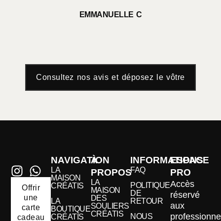
EMMANUELLE C
Consultez nos avis et déposez le vôtre
NAVIGATION
À
INFORMATIONS
ESPACE
LA
FAQ
PROPOS
PRO
MAISON
LA
Accès
POLITIQUE
CRÉATIS
Offrir
MAISON
DE
réservé
une
DES
LA
RETOUR
aux
SOULIERS
carte
BOUTIQUE
CRÉATIS
professionne
NOUS
CRÉATIS
cadeau