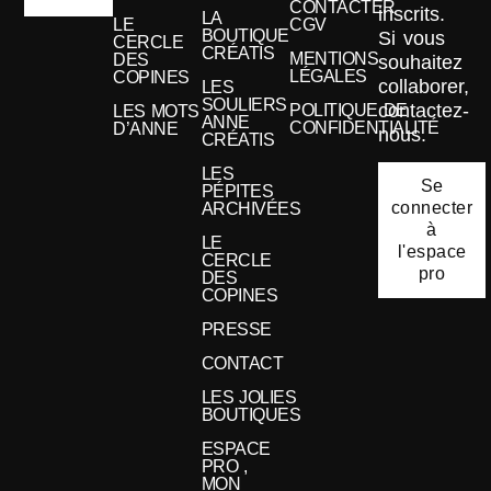
CONTACTER
inscrits.
LA
LE
CGV
BOUTIQUE
Si vous
CERCLE
CRÉATIS
MENTIONS
DES
souhaitez
LÉGALES
COPINES
collaborer,
LES
SOULIERS
contactez-
POLITIQUE DE
LES MOTS
ANNE
CONFIDENTIALITÉ
D’ANNE
nous.
CRÉATIS
LES
Se
PÉPITES
connecter
ARCHIVÉES
à
LE
l'espace
CERCLE
pro
DES
COPINES
PRESSE
CONTACT
LES JOLIES
BOUTIQUES
ESPACE
PRO ,
MON