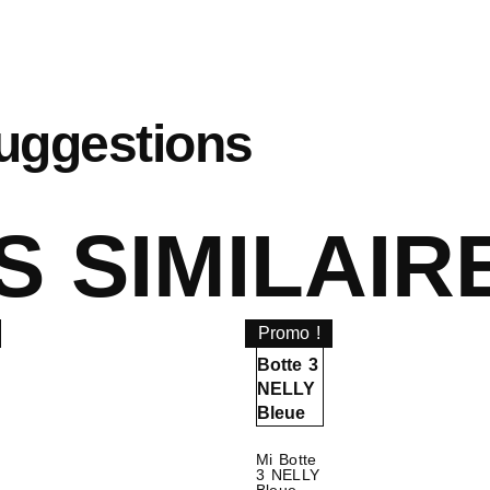
uggestions
S SIMILAIR
Promo !
Mi Botte
3 NELLY
Bleue