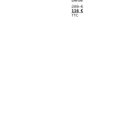
289
€
116
€
TTC
Choix des options