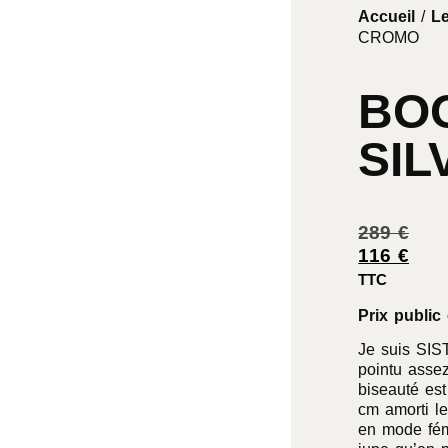
Accueil
/
Le
CROMO
BOO
SI
289
€
116
€
TTC
Prix public 
Je suis SIST
pointu assez
biseauté est
cm amorti le
en mode fém