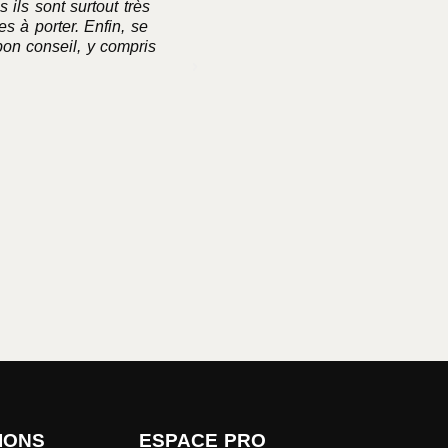
 ils sont surtout très
commande depuis plusieurs année
s à porter. Enfin, se
bon conseil, y compris
IONS
ESPACE PRO