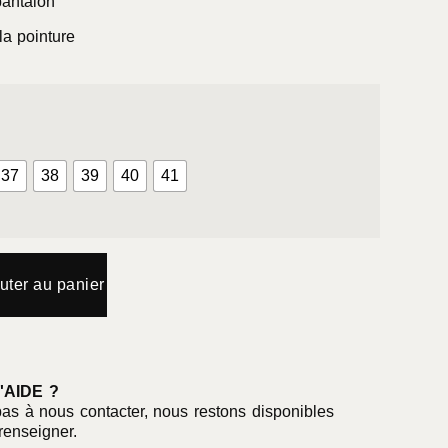
pantalon
la pointure
37
38
39
40
41
uter au panier
'AIDE ?
pas à nous contacter, nous restons disponibles
renseigner.