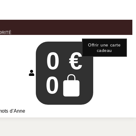
ORITÉ
Offrir une carte
0
€
cadeau
0
mots d’Anne