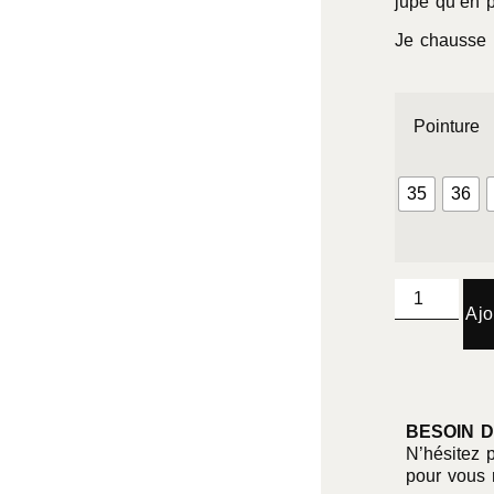
jupe qu’en 
Je chausse 
Pointure
35
36
Ajo
BESOIN D
N’hésitez 
pour vous 