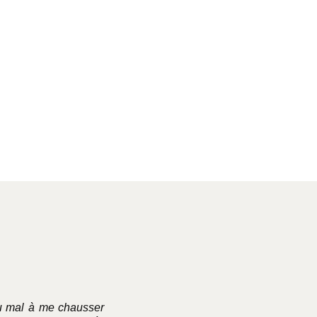
du mal à me chausser
Excellente maison de souliers 