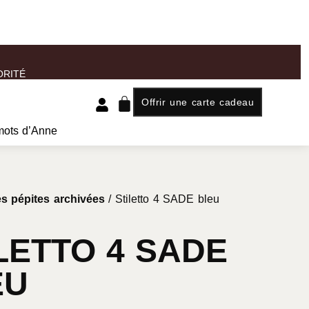
ORITÉ
Offrir une carte cadeau
mots d’Anne
s pépites archivées
/ Stiletto 4 SADE bleu
LETTO 4 SADE
EU