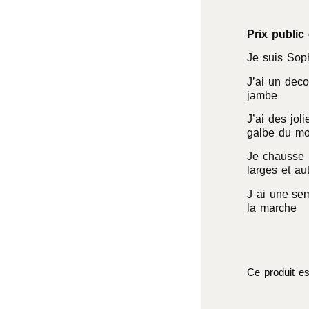
Prix public 
Je suis Sophi
J’ai un deco
jambe
J’ai des jol
galbe du mo
Je chausse 
larges et au
J ai une sem
la marche
Ce produit es