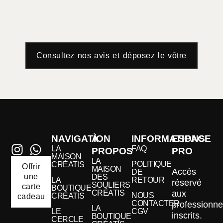
Consultez nos avis et déposez le vôtre
NAVIGATION
À
INFORMATIONS
ESPACE
LA
FAQ
PROPOS
PRO
MAISON
LA
POLITIQUE
CRÉATIS
Offrir
MAISON
Accès
DE
une
DES
LA
RETOUR
réservé
SOULIERS
carte
BOUTIQUE
aux
CRÉATIS
NOUS
CRÉATIS
cadeau
CONTACTER
professionne
LA
LE
CGV
inscrits.
BOUTIQUE
CERCLE