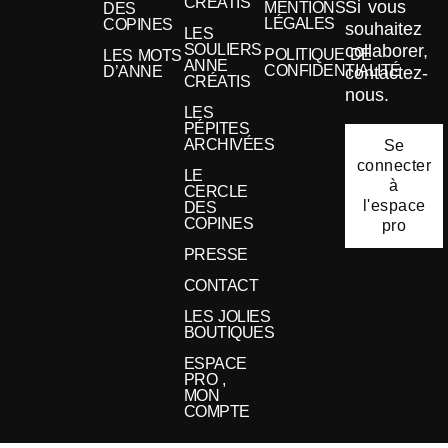
CRÉATIS
Si vous
MENTIONS
DES
LÉGALES
COPINES
souhaitez
LES
collaborer,
SOULIERS
POLITIQUE DE
LES MOTS
ANNE
CONFIDENTIALITÉ
contactez-
D’ANNE
CRÉATIS
nous.
LES
PÉPITES
ARCHIVÉES
Se
connecter
LE
à
CERCLE
l'espace
DES
COPINES
pro
PRESSE
CONTACT
LES JOLIES
BOUTIQUES
ESPACE
PRO ,
MON
COMPTE