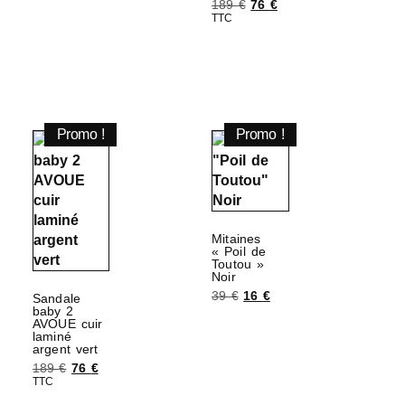
189
€
76
€
TTC
Choix des options
Promo !
Promo !
Mitaines
« Poil de
Toutou »
Noir
39
€
16
€
Sandale
baby 2
Ajouter au panier
AVOUE cuir
laminé
argent vert
189
€
76
€
TTC
Choix des options