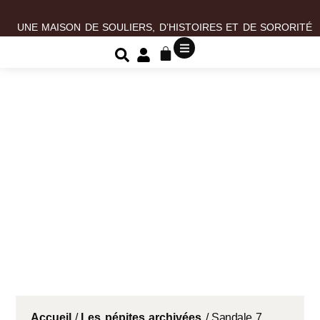
UNE MAISON DE SOULIERS, D’HISTOIRES ET DE SORORITÉ
Accueil
/
Les pépites archivées
/ Sandale 7