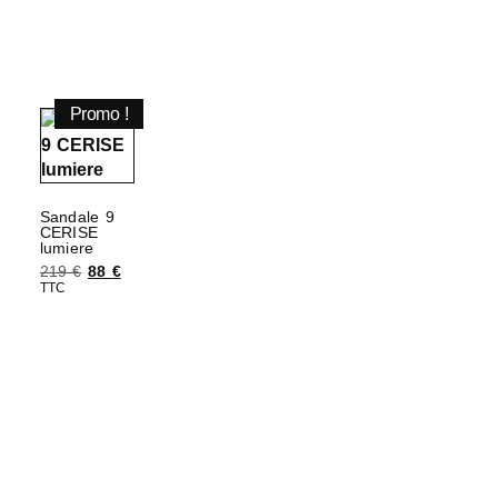
Promo !
Sandale 9
CERISE
lumiere
219
€
88
€
TTC
Choix des options