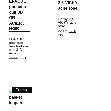
Derby 2,5
VICKY acier
rose
229
€
92
€
TTC
ÉPAQUE
Choix des options
pochette
bandouliére
cuir 3 D
Argent
169
€
68
€
Ajouter au panier
Promo !