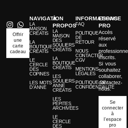
NAVIGATION
À
INFORMATIONS
ESPACE
LA
FAQ
PROPOS
PRO
MAISON
LA
Accès
POLITIQUE
CRÉATIS
Offrir
MAISON
DE
réservé
une
DES
LA
RETOUR
aux
SOULIERS
carte
BOUTIQUE
CRÉATIS
professionne
NOUS
CRÉATIS
cadeau
CONTACTER
inscrits.
LA
LE
CGV
BOUTIQUE
Si vous
CERCLE
CRÉATIS
MENTIONS
DES
souhaitez
LÉGALES
COPINES
collaborer,
LES
SOULIERS
contactez-
POLITIQUE DE
LES MOTS
ANNE
CONFIDENTIALITÉ
D’ANNE
nous.
CRÉATIS
LES
Se
PÉPITES
connecter
ARCHIVÉES
à
LE
l'espace
CERCLE
pro
DES