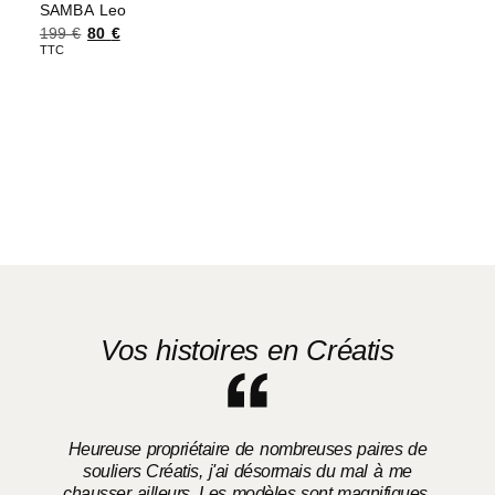
SAMBA Leo
199
€
80
€
TTC
Choix des options
Vos histoires en Créatis
Heureuse propriétaire de nombreuses paires de
souliers Créatis, j'ai désormais du mal à me
chausser ailleurs. Les modèles sont magnifiques,
o