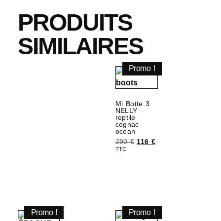
PRODUITS
SIMILAIRES
Promo !
Mi Botte 3
NELLY
reptile
cognac
ocean
290
€
116
€
TTC
Choix des options
Promo !
Promo !