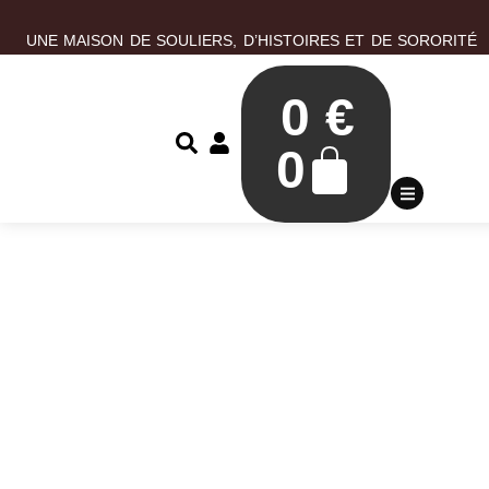
UNE MAISON DE SOULIERS, D’HISTOIRES ET DE SORORITÉ
0
€
0