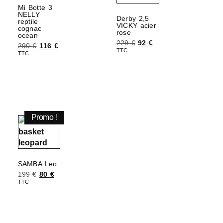
Mi Botte 3
NELLY
Derby 2,5
reptile
VICKY acier
cognac
rose
ocean
229
€
92
€
290
€
116
€
TTC
TTC
Choix des options
Choix des options
Promo !
SAMBA Leo
199
€
80
€
TTC
Choix des options