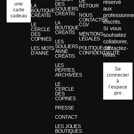
DE
réservé
une
DES
LA
RETOUR
aux
SOULIERS
carte
BOUTIQUE
CRÉATIS
professionne
NOUS
CRÉATIS
cadeau
CONTACTER
inscrits.
LA
LE
CGV
BOUTIQUE
Si vous
CERCLE
CRÉATIS
MENTIONS
DES
souhaitez
LÉGALES
COPINES
collaborer,
LES
SOULIERS
contactez-
POLITIQUE DE
LES MOTS
ANNE
CONFIDENTIALITÉ
D’ANNE
nous.
CRÉATIS
LES
Se
PÉPITES
connecter
ARCHIVÉES
à
LE
l'espace
CERCLE
pro
DES
COPINES
PRESSE
CONTACT
LES JOLIES
BOUTIQUES