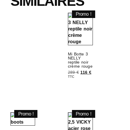
SIMILAIRES
Promo !
Mi Botte 3
NELLY
reptile noir
crème rouge
289
€
116
€
TTC
Choix des options
Promo !
Promo !