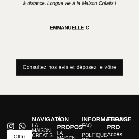
à distance. Longue vie à la Maison Créatis !
EMMANUELLE C
Consultez nos avis et déposez le vôtre
NAVIGATION
À
INFORMATIONS
ESPACE
LA
FAQ
PROPOS
PRO
MAISON
LA
Accès
POLITIQUE
CRÉATIS
Offrir
MAISON