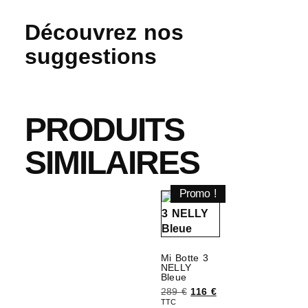
Découvrez nos
suggestions
PRODUITS
SIMILAIRES
Promo !
Mi Botte 3
NELLY
Bleue
289
€
116
€
TTC