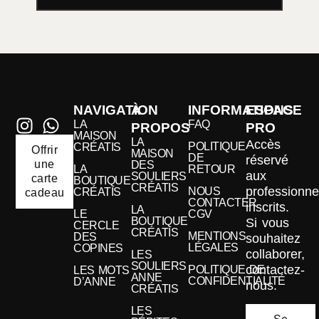
NAVIGATION
À
INFORMATIONS
ESPACE
LA
FAQ
PROPOS
PRO
MAISON
LA
Accès
POLITIQUE
CRÉATIS
Offrir
MAISON
DE
réservé
une
DES
LA
RETOUR
aux
SOULIERS
carte
BOUTIQUE
CRÉATIS
professionne
NOUS
CRÉATIS
cadeau
CONTACTER
inscrits.
LA
LE
CGV
BOUTIQUE
Si vous
CERCLE
CRÉATIS
MENTIONS
DES
souhaitez
LÉGALES
COPINES
collaborer,
LES
SOULIERS
contactez-
POLITIQUE DE
LES MOTS
ANNE
CONFIDENTIALITÉ
D’ANNE
nous.
CRÉATIS
LES