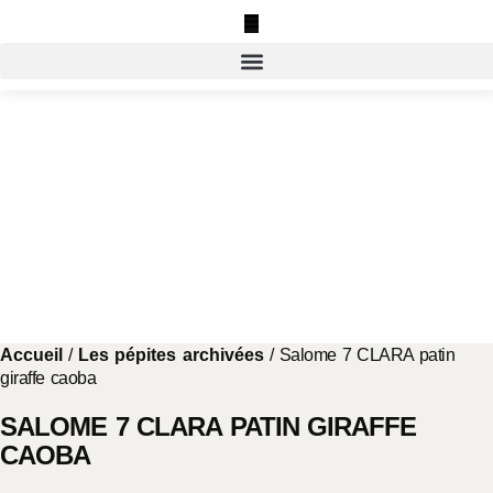
Aller
au
contenu
Accueil
/
Les pépites archivées
/ Salome 7 CLARA patin
giraffe caoba
SALOME 7 CLARA PATIN GIRAFFE
CAOBA