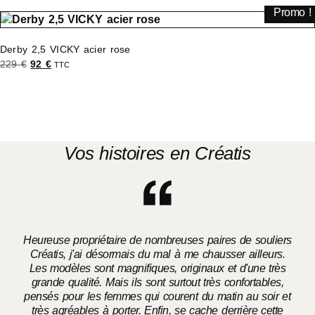
a
choisies
Promo !
plusieurs
sur
variations.
la
Derby 2,5 VICKY acier rose
Les
page
LE
LE
229
€
92
€
TTC
options
du
PRIX
PRIX
Ce
Choix des options
peuvent
INITIAL
ACTUEL
produit
ÉTAIT :
EST :
produit
être
229 €.
92 €.
a
choisies
plusieurs
sur
variations.
la
Vos histoires en Créatis
Les
page
options
du
peuvent
produit
être
choisies
sur
Heureuse propriétaire de nombreuses paires de souliers
la
Créatis, j'ai désormais du mal à me chausser ailleurs.
page
Les modèles sont magnifiques, originaux et d'une très
grande qualité. Mais ils sont surtout très confortables,
du
pensés pour les femmes qui courent du matin au soir et
produit
très agréables à porter. Enfin, se cache derrière cette