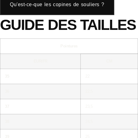
Qu'est-ce-que les copines de souliers ?
GUIDE DES TAILLES
Pointures
EUR/FR
CM
35
22
36
22,5
37
23,5
38
24,5
39
25