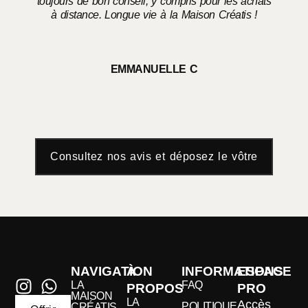
toujours de bon conseil, y compris pour les achats
à distance. Longue vie à la Maison Créatis !
EMMANUELLE C
Consultez nos avis et déposez le vôtre
NAVIGATION
À
INFORMATIONS
ESPACE
LA
FAQ
PROPOS
PRO
MAISON
LA
Accès
POLITIQUE
CRÉATIS