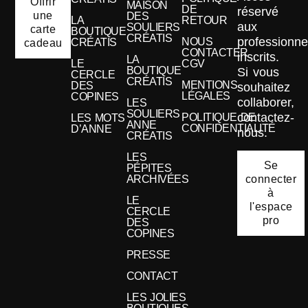
Offrir
MAISON
DE
réservé
une
DES
LA
RETOUR
aux
SOULIERS
carte
BOUTIQUE
CRÉATIS
professionne
NOUS
CRÉATIS
cadeau
CONTACTER
inscrits.
LA
LE
CGV
BOUTIQUE
Si vous
CERCLE
CRÉATIS
MENTIONS
DES
souhaitez
LÉGALES
COPINES
collaborer,
LES
SOULIERS
contactez-
POLITIQUE DE
LES MOTS
ANNE
CONFIDENTIALITÉ
D’ANNE
nous.
CRÉATIS
LES
Se
PÉPITES
connecter
ARCHIVÉES
à
LE
l'espace
CERCLE
pro
DES
COPINES
PRESSE
CONTACT
LES JOLIES