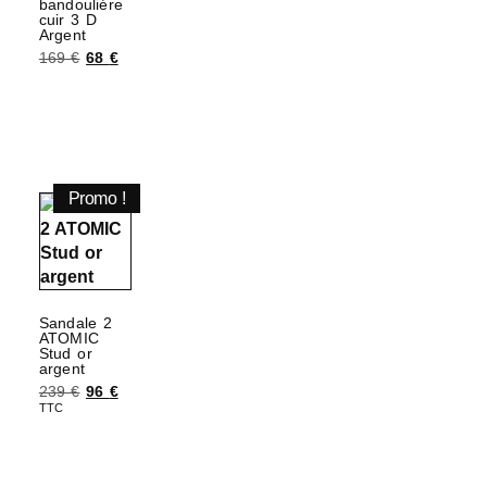
bandouliére
cuir 3 D
Choix des options
Argent
169
€
68
€
Ajouter au panier
Promo !
Sandale 2
ATOMIC
Stud or
argent
239
€
96
€
TTC
Choix des options