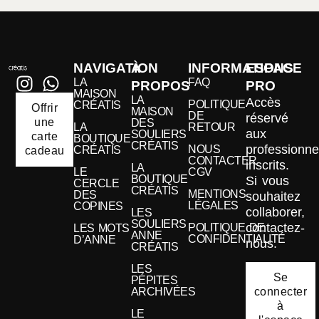
NAVIGATION
À
INFORMATIONS
ESPACE
LA
FAQ
PROPOS
PRO
MAISON
LA
Accès
POLITIQUE
CRÉATIS
Offrir
MAISON
DE
réservé
une
DES
LA
RETOUR
aux
SOULIERS
carte
BOUTIQUE
CRÉATIS
professionne
NOUS
CRÉATIS
cadeau
CONTACTER
inscrits.
LA
LE
CGV
BOUTIQUE
Si vous
CERCLE
CRÉATIS
MENTIONS
DES
souhaitez
LÉGALES
COPINES
collaborer,
LES
SOULIERS
contactez-
POLITIQUE DE
LES MOTS
ANNE
CONFIDENTIALITÉ
D’ANNE
nous.
CRÉATIS
LES
Se
PÉPITES
connecter
ARCHIVÉES
à
LE