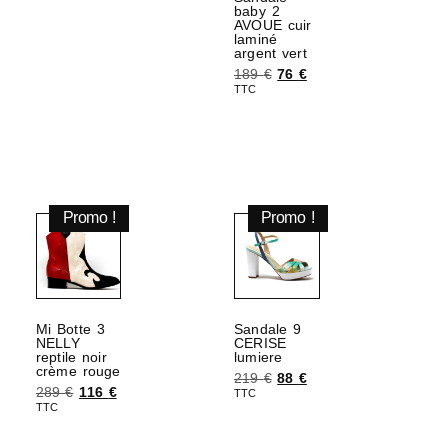
baby 2
AVOUE cuir
laminé
argent vert
189
€
76
€
TTC
Choix des options
Promo !
Promo !
Mi Botte 3
Sandale 9
NELLY
CERISE
reptile noir
lumiere
crème rouge
219
€
88
€
289
€
116
€
TTC
TTC
Choix des options
Choix des options