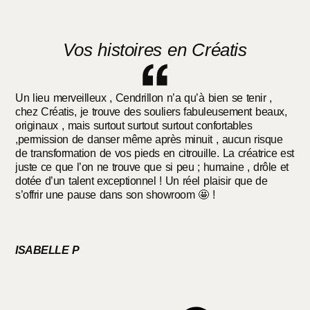
Vos histoires en Créatis
Un lieu merveilleux , Cendrillon n’a qu’à bien se tenir ,
H
s
chez Créatis, je trouve des souliers fabuleusement beaux,
C
e
originaux , mais surtout surtout surtout confortables
m
,permission de danser même après minuit , aucun risque
q
de transformation de vos pieds en citrouille. La créatrice est
l
juste ce que l’on ne trouve que si peu ; humaine , drôle et
à
dotée d’un talent exceptionnel ! Un réel plaisir que de
é
s’offrir une pause dans son showroom 🤩 !
c
M
ISABELLE P
E