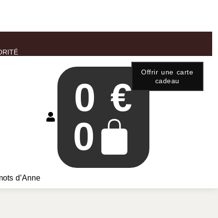
ORITÉ
Offrir une carte
0
€
cadeau
0
mots d’Anne