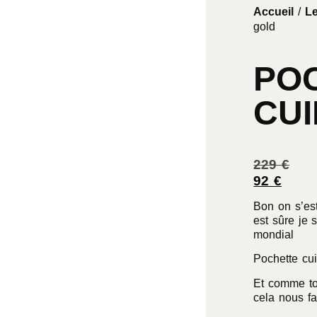
Accueil
/
Le
gold
PO
CUI
229
€
92
€
Bon on s’es
est sûre je 
mondial
Pochette cui
Et comme tou
cela nous f