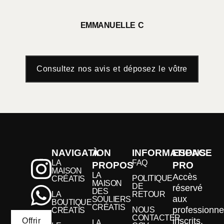
EMMANUELLE C
Consultez nos avis et déposez le vôtre
NAVIGATION
À
INFORMATIONS
ESPACE
LA
FAQ
PROPOS
PRO
MAISON
LA
Accès
POLITIQUE
CRÉATIS
MAISON
DE
réservé
DES
LA
RETOUR
aux
SOULIERS
BOUTIQUE
CRÉATIS
professionne
NOUS
CRÉATIS
CONTACTER
inscrits.
Offrir
LA