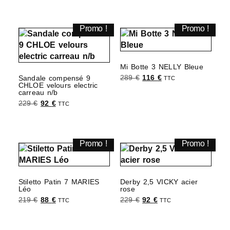
Promo !
Promo !
Mi Botte 3 NELLY Bleue
289
€
116
€
Sandale compensé 9
TTC
CHLOE velours electric
Choix des options
carreau n/b
229
€
92
€
TTC
Choix des options
Promo !
Promo !
Stiletto Patin 7 MARIES
Derby 2,5 VICKY acier
Léo
rose
219
€
88
€
229
€
92
€
TTC
TTC
Choix des options
Choix des options