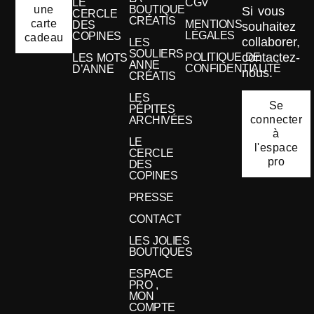
LE
CGV
une
BOUTIQUE
Si vous
CERCLE
CRÉATIS
carte
MENTIONS
DES
souhaitez
LÉGALES
COPINES
cadeau
collaborer,
LES
SOULIERS
contactez-
POLITIQUE DE
LES MOTS
ANNE
CONFIDENTIALITÉ
D’ANNE
nous.
CRÉATIS
LES
Se
PÉPITES
connecter
ARCHIVÉES
à
LE
l'espace
CERCLE
pro
DES
COPINES
PRESSE
CONTACT
LES JOLIES
BOUTIQUES
ESPACE
PRO ,
MON
COMPTE