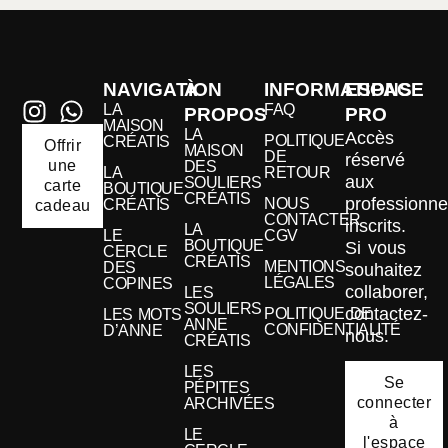
NAVIGATION
À
INFORMATIONS
ESPACE
LA
FAQ
PROPOS
PRO
MAISON
LA
Accès
POLITIQUE
CRÉATIS
Offrir
MAISON
DE
réservé
une
DES
LA
RETOUR
aux
SOULIERS
carte
BOUTIQUE
CRÉATIS
professionne
NOUS
CRÉATIS
cadeau
CONTACTER
inscrits.
LA
LE
CGV
BOUTIQUE
Si vous
CERCLE
CRÉATIS
MENTIONS
DES
souhaitez
LÉGALES
COPINES
collaborer,
LES
SOULIERS
contactez-
POLITIQUE DE
LES MOTS
ANNE
CONFIDENTIALITÉ
D’ANNE
nous.
CRÉATIS
LES
Se
PÉPITES
connecter
ARCHIVÉES
à
LE
l'espace