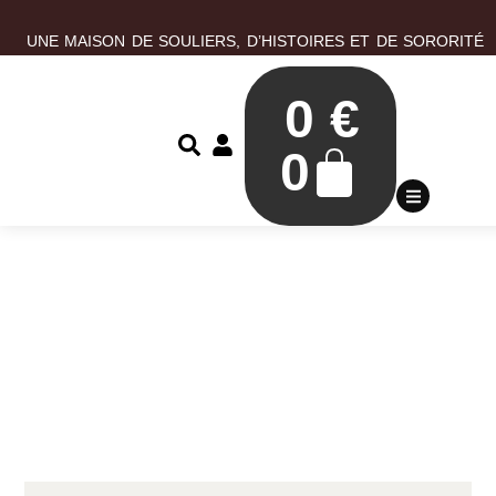
UNE MAISON DE SOULIERS, D’HISTOIRES ET DE SORORITÉ
0
€
0