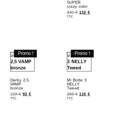
SUPER
crazy color
330
€
132
€
TTC
Choix des options
Promo !
Promo !
Derby 2,5
Mi Botte 3
VAMP
NELLY
bronze
Tweed
229
€
92
€
289
€
116
€
TTC
TTC
Choix des options
Choix des options