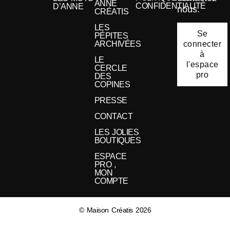
ANNE
CONFIDENTIALITÉ
D’ANNE
nous.
CRÉATIS
LES
Se
PÉPITES
connecter
ARCHIVÉES
à
LE
l'espace
CERCLE
pro
DES
COPINES
PRESSE
CONTACT
LES JOLIES
BOUTIQUES
ESPACE
PRO ,
MON
COMPTE
© Maison Créatis 2026