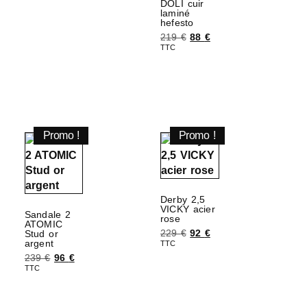
DOLI cuir
laminé
hefesto
219
€
88
€
TTC
Choix des options
Promo !
Promo !
Derby 2,5
VICKY acier
Sandale 2
rose
ATOMIC
229
€
92
€
Stud or
argent
TTC
239
€
96
€
Choix des options
TTC
Choix des options