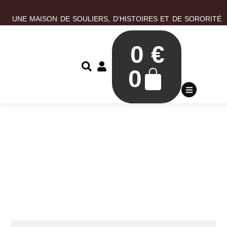
UNE MAISON DE SOULIERS, D’HISTOIRES ET DE SORORITÉ
0
€
0