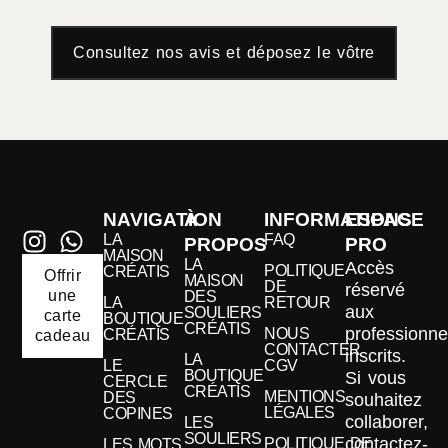
Consultez nos avis et déposez le vôtre
NAVIGATION
À
INFORMATIONS
ESPACE
LA
FAQ
PROPOS
PRO
MAISON
LA
Accès
POLITIQUE
CRÉATIS
Offrir
MAISON
DE
réservé
une
DES
LA
RETOUR
aux
SOULIERS
carte
BOUTIQUE
CRÉATIS
professionne
NOUS
CRÉATIS
cadeau
CONTACTER
inscrits.
LA
LE
CGV
BOUTIQUE
Si vous
CERCLE
CRÉATIS
MENTIONS
DES
souhaitez
LÉGALES
COPINES
collaborer,
LES
SOULIERS
contactez-
POLITIQUE DE
LES MOTS