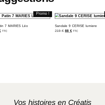
Promo !
Patin 7 MARIES Léo
Sandale 9 CERISE lumiere
€
219
€
88
€
TTC
TTC
s options
Choix des options
Vos histoires en Créatis