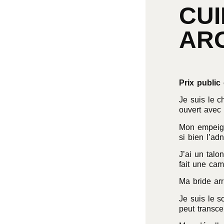
CUI
AR
Prix public 
Je suis le c
ouvert avec 
Mon empeign
si bien l’ad
J’ai un talo
fait une cam
Ma bride arr
Je suis le s
peut transce