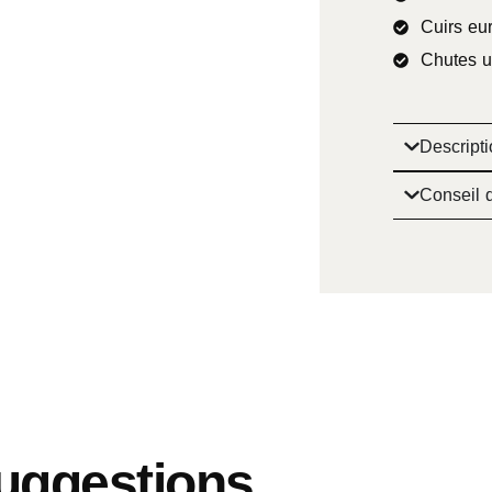
Cuirs eu
Chutes u
Descripti
Conseil d
uggestions