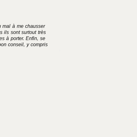
du mal à me chausser
Excellente maison de souliers 
 ils sont surtout très
commande depuis plusieurs année
s à porter. Enfin, se
bon conseil, y compris