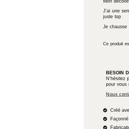
Mon décolle
J’ai une sem
juste top
Je chausse 
Ce produit es
BESOIN D
N’hésitez 
pour vous 
Nous cont
Créé ave
Façonné 
Fabricati