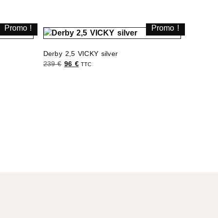
Promo !
Promo !
Derby 2,5 VICKY silver
239
€
96
€
TTC
Choix des options