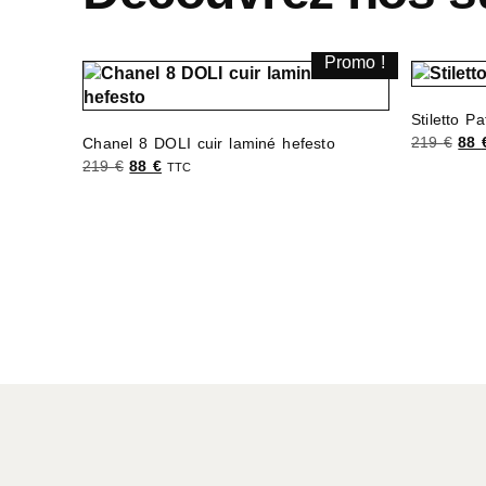
Promo !
Stiletto 
219
€
88
Chanel 8 DOLI cuir laminé hefesto
219
€
88
€
TTC
Choix de
Choix des options