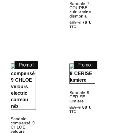
Sandale 7
COURBE
cuir lamine
dismonia
189
€
76
€
TTC
Choix des options
Promo !
Promo !
Sandale 9
CERISE
lumiere
219
€
88
€
TTC
Sandale
Choix des options
compensé 9
CHLOE
velours