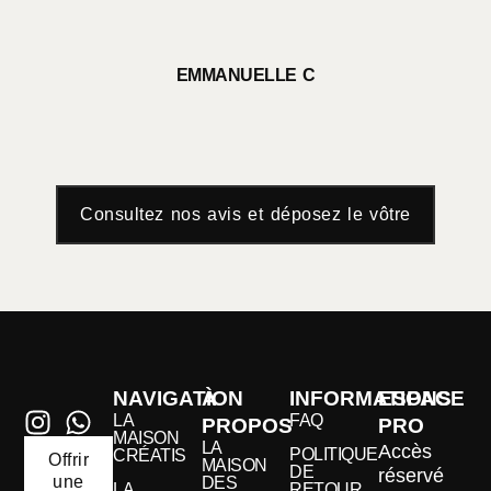
EMMANUELLE C
Consultez nos avis et déposez le vôtre
NAVIGATION
À
INFORMATIONS
ESPACE
LA
FAQ
PROPOS
PRO
MAISON
LA
Accès
POLITIQUE
CRÉATIS
Offrir
MAISON
DE
réservé
une
DES
LA
RETOUR