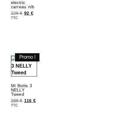
electric
carreau n/b
229
€
92
€
TTC
Choix des options
Promo !
Mi Botte 3
NELLY
Tweed
289
€
116
€
TTC
Choix des options