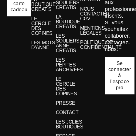
aux
SOULIERS
carte
BOUTIQUE
CRÉATIS
professionne
NOUS
CRÉATIS
cadeau
CONTACTER
inscrits.
LA
LE
CGV
BOUTIQUE
Si vous
CERCLE
CRÉATIS
MENTIONS
DES
souhaitez
LÉGALES
COPINES
collaborer,
LES
SOULIERS
contactez-
POLITIQUE DE
LES MOTS
ANNE
CONFIDENTIALITÉ
D’ANNE
nous.
CRÉATIS
LES
Se
PÉPITES
connecter
ARCHIVÉES
à
LE
l'espace
CERCLE
pro
DES
COPINES
PRESSE
CONTACT
LES JOLIES
BOUTIQUES