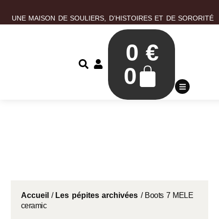
UNE MAISON DE SOULIERS, D’HISTOIRES ET DE SORORITÉ
0
€
0
Accueil
/
Les pépites archivées
/ Boots 7 MELE
ceramic