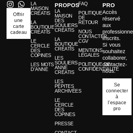
LA
FAQ
PROPOS
PRO
MAISON
LA
Accès
POLITIQUE
CRÉATIS
Offrir
MAISON
DE
réservé
une
DES
LA
RETOUR
aux
SOULIERS
carte
BOUTIQUE
CRÉATIS
professionne
NOUS
CRÉATIS
cadeau
CONTACTER
inscrits.
LA
LE
CGV
BOUTIQUE
Si vous
CERCLE
CRÉATIS
MENTIONS
DES
souhaitez
LÉGALES
COPINES
collaborer,
LES
SOULIERS
contactez-
POLITIQUE DE
LES MOTS
ANNE
CONFIDENTIALITÉ
D’ANNE
nous.
CRÉATIS
LES
Se
PÉPITES
connecter
ARCHIVÉES
à
LE
l'espace
CERCLE
pro
DES
COPINES
PRESSE
CONTACT