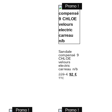
Promo !
Sandale
compensé 9
CHLOE
velours
electric
carreau n/b
229
€
92
€
TTC
Choix des options
Promo !
Promo !