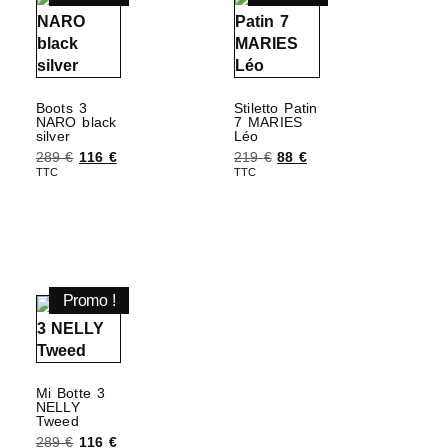
Boots 3
Stiletto Patin
NARO black
7 MARIES
silver
Léo
289
€
116
€
219
€
88
€
TTC
TTC
Choix des options
Choix des options
Promo !
Mi Botte 3
NELLY
Tweed
289
€
116
€