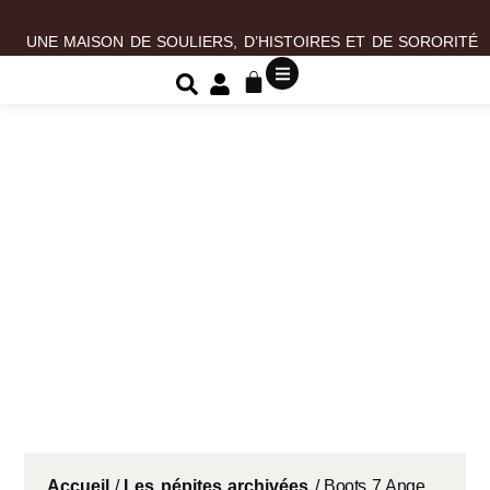
UNE MAISON DE SOULIERS, D’HISTOIRES ET DE SORORITÉ
Accueil
/
Les pépites archivées
/ Boots 7 Ange