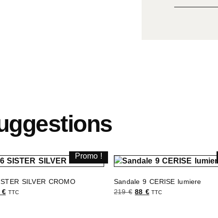
uggestions
Promo !
SISTER SILVER CROMO
Sandale 9 CERISE lumiere
6
€
219
€
88
€
TTC
TTC
s options
Choix des options