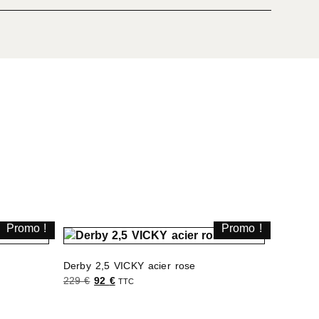
Promo !
Promo !
Derby 2,5 VICKY acier rose
229
€
92
€
TTC
Choix des options