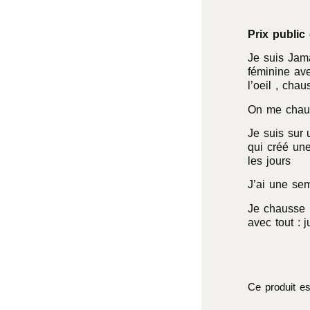
Prix public 
Je suis Jama
féminine av
l’oeil , chau
On me chauss
Je suis sur 
qui créé une
les jours
J’ai une sem
Je chausse l
avec tout : 
Ce produit es