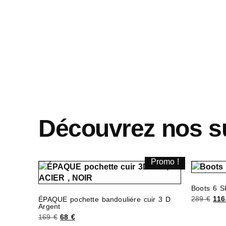
Découvrez nos s
Promo !
Boots 6 
289
€
11
ÉPAQUE pochette bandouliére cuir 3 D
Argent
Choix de
169
€
68
€