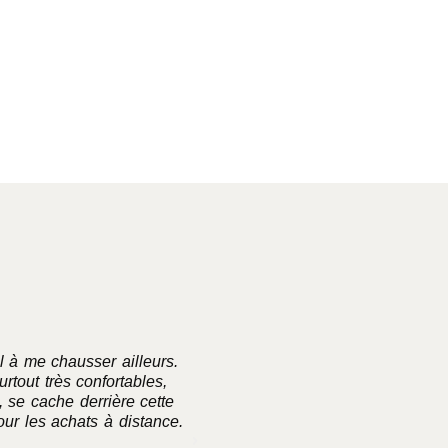
l à me chausser ailleurs.
Excellente maison de sou
rtout très confortables,
commande depuis plusieurs ann
, se cache derrière cette
ur les achats à distance.