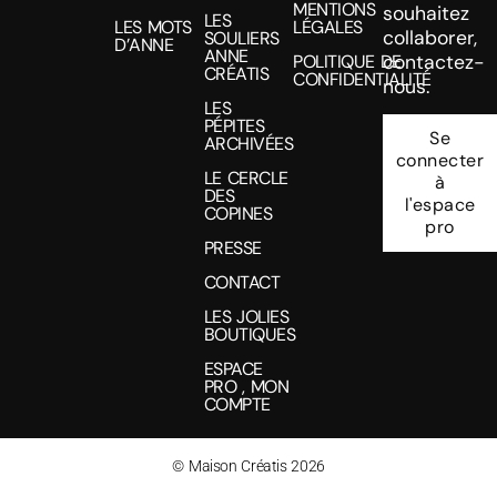
MENTIONS
souhaitez
LES
LES MOTS
LÉGALES
collaborer,
SOULIERS
D’ANNE
ANNE
POLITIQUE DE
contactez-
CRÉATIS
CONFIDENTIALITÉ
nous.
LES
PÉPITES
Se
ARCHIVÉES
connecter
LE CERCLE
à
DES
l'espace
COPINES
pro
PRESSE
CONTACT
LES JOLIES
BOUTIQUES
ESPACE
PRO , MON
COMPTE
© Maison Créatis 2026