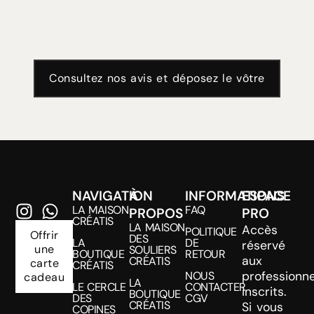
Consultez nos avis et déposez le vôtre
NAVIGATION
À
INFORMATIONS
ESPACE
LA MAISON
FAQ
PROPOS
PRO
CRÉATIS
LA MAISON
Accès
POLITIQUE
Offrir
DES
LA
DE
réservé
une
SOULIERS
BOUTIQUE
RETOUR
aux
CRÉATIS
carte
CRÉATIS
NOUS
professionne
cadeau
LA
LE CERCLE
CONTACTER
inscrits.
BOUTIQUE
DES
CGV
CRÉATIS
Si vous
COPINES