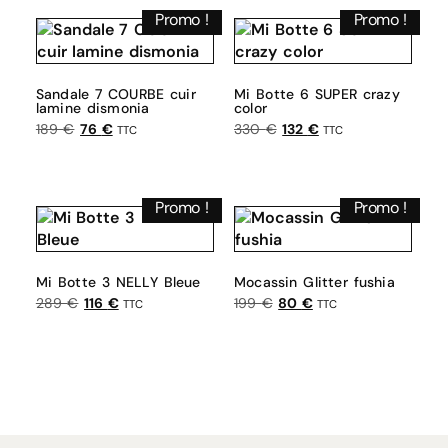
Promo !
Promo !
Sandale 7 COURBE cuir
Mi Botte 6 SUPER crazy
lamine dismonia
color
189
€
76
€
330
€
132
€
TTC
TTC
Choix des options
Choix des options
Promo !
Promo !
Mi Botte 3 NELLY Bleue
Mocassin Glitter fushia
289
€
116
€
199
€
80
€
TTC
TTC
Choix des options
Choix des options