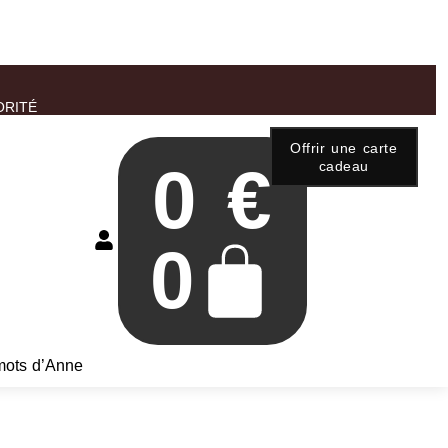
ORITÉ
Offrir une carte
0
€
cadeau
0
mots d’Anne