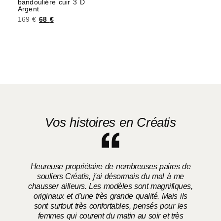
bandouliére cuir 3 D
Choix des options
Argent
169
€
68
€
Ajouter au panier
Vos histoires en Créatis
Heureuse propriétaire de nombreuses paires de
souliers Créatis, j'ai désormais du mal à me
chausser ailleurs. Les modèles sont magnifiques,
o
originaux et d'une très grande qualité. Mais ils
sont surtout très confortables, pensés pour les
femmes qui courent du matin au soir et très