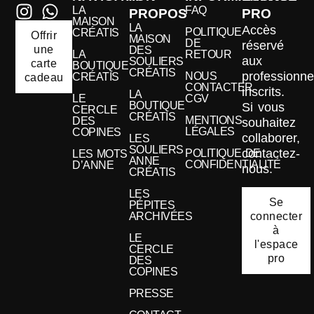
LA
FAQ
PROPOS
PRO
MAISON
LA
Accès
POLITIQUE
CRÉATIS
Offrir
MAISON
DE
réservé
une
DES
LA
RETOUR
aux
SOULIERS
carte
BOUTIQUE
CRÉATIS
professionne
NOUS
CRÉATIS
cadeau
CONTACTER
inscrits.
LA
LE
CGV
BOUTIQUE
Si vous
CERCLE
CRÉATIS
MENTIONS
DES
souhaitez
LÉGALES
COPINES
collaborer,
LES
SOULIERS
contactez-
POLITIQUE DE
LES MOTS
ANNE
CONFIDENTIALITÉ
D’ANNE
nous.
CRÉATIS
LES
Se
PÉPITES
connecter
ARCHIVÉES
à
LE
l'espace
CERCLE
pro
DES
COPINES
PRESSE