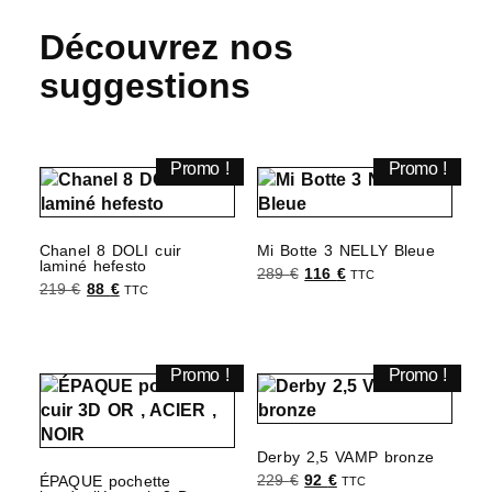
Découvrez nos
suggestions
Promo !
Promo !
Chanel 8 DOLI cuir
Mi Botte 3 NELLY Bleue
laminé hefesto
289
€
116
€
TTC
219
€
88
€
TTC
Choix des options
Choix des options
Promo !
Promo !
Derby 2,5 VAMP bronze
229
€
92
€
ÉPAQUE pochette
TTC