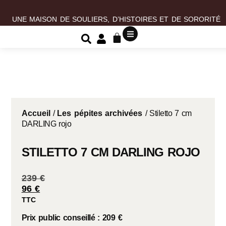
UNE MAISON DE SOULIERS, D’HISTOIRES ET DE SORORITÉ
Accueil
/
Les pépites archivées
/ Stiletto 7 cm
DARLING rojo
STILETTO 7 CM DARLING ROJO
239
€
96
€
TTC
Prix public conseillé : 209 €