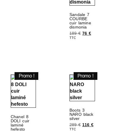
Sandale 7
COURBE
cuir lamine
dismonia
189
€
76
€
TTC
Choix des options
Promo !
Promo !
Boots 3
NARO black
Chanel 8
silver
DOLI cuir
289
€
116
€
laminé
hefesto
TTC