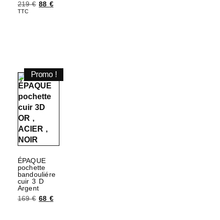
219
€
88
€
Choix des options
TTC
Choix des options
Promo !
ÉPAQUE
pochette
bandouliére
cuir 3 D
Argent
169
€
68
€
Ajouter au panier