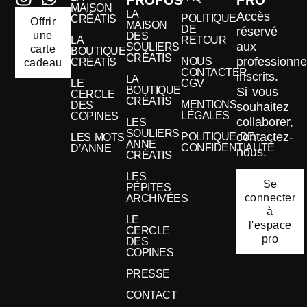
PROPOS
PRO
MAISON
LA
Accès
POLITIQUE
CRÉATIS
Offrir
MAISON
DE
réservé
une
DES
LA
RETOUR
aux
SOULIERS
carte
BOUTIQUE
CRÉATIS
professionne
NOUS
CRÉATIS
cadeau
CONTACTER
inscrits.
LA
LE
CGV
BOUTIQUE
Si vous
CERCLE
CRÉATIS
MENTIONS
DES
souhaitez
LÉGALES
COPINES
collaborer,
LES
SOULIERS
contactez-
POLITIQUE DE
LES MOTS
ANNE
CONFIDENTIALITÉ
D’ANNE
nous.
CRÉATIS
LES
Se
PÉPITES
connecter
ARCHIVÉES
à
LE
l'espace
CERCLE
pro
DES
COPINES
PRESSE
CONTACT