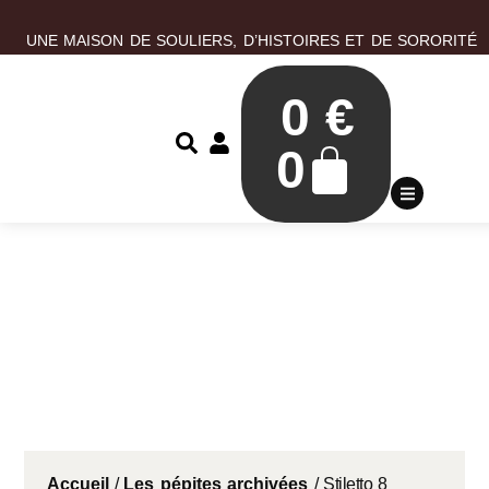
UNE MAISON DE SOULIERS, D’HISTOIRES ET DE SORORITÉ
0
€
0
Accueil
/
Les pépites archivées
/ Stiletto 8