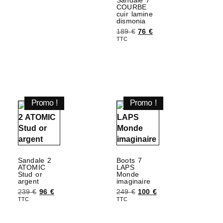
Sandale 7
COURBE
cuir lamine
dismonia
189
€
76
€
TTC
Choix des options
Promo !
Promo !
Sandale 2
Boots 7
ATOMIC
LAPS
Stud or
Monde
argent
imaginaire
239
€
96
€
249
€
100
€
TTC
TTC
Choix des options
Choix des options