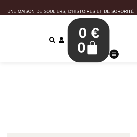
UNE MAISON DE SOULIERS, D’HISTOIRES ET DE SORORITÉ
0
€
0