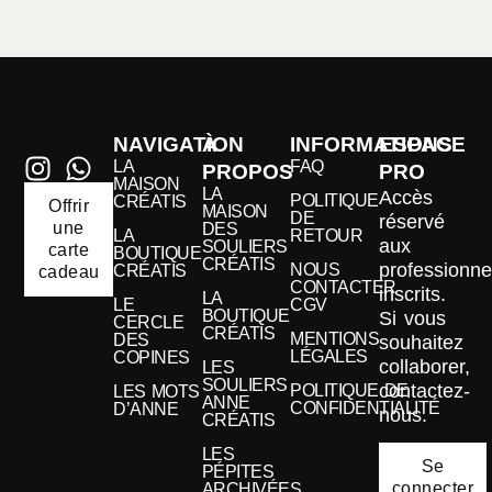
NAVIGATION
À
INFORMATIONS
ESPACE
LA
FAQ
PROPOS
PRO
MAISON
LA
Accès
POLITIQUE
CRÉATIS
Offrir
MAISON
DE
réservé
une
DES
LA
RETOUR
aux
SOULIERS
carte
BOUTIQUE
CRÉATIS
professionne
NOUS
CRÉATIS
cadeau
CONTACTER
inscrits.
LA
LE
CGV
BOUTIQUE
Si vous
CERCLE
CRÉATIS
MENTIONS
DES
souhaitez
LÉGALES
COPINES
collaborer,
LES
SOULIERS
contactez-
POLITIQUE DE
LES MOTS
ANNE
CONFIDENTIALITÉ
D’ANNE
nous.
CRÉATIS
LES
Se
PÉPITES
connecter
ARCHIVÉES