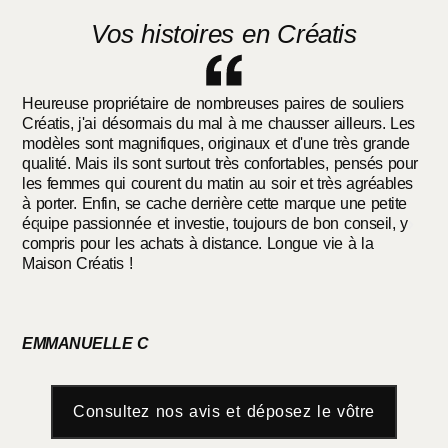
Vos histoires en Créatis
Heureuse propriétaire de nombreuses paires de souliers
Exc
Créatis, j'ai désormais du mal à me chausser ailleurs. Les
piè
modèles sont magnifiques, originaux et d'une très grande
dep
qualité. Mais ils sont surtout très confortables, pensés pour
Lid
les femmes qui courent du matin au soir et très agréables
Mer
à porter. Enfin, se cache derrière cette marque une petite
équipe passionnée et investie, toujours de bon conseil, y
compris pour les achats à distance. Longue vie à la
Maison Créatis !
RI
EMMANUELLE C
Consultez nos avis et déposez le vôtre