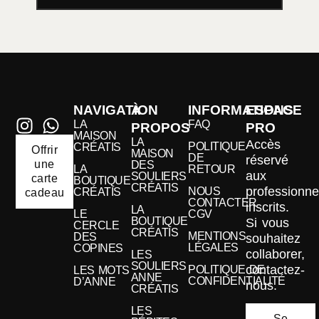
NAVIGATION
À
INFORMATIONS
ESPACE
LA
FAQ
PROPOS
PRO
MAISON
LA
Accès
POLITIQUE
CRÉATIS
Offrir
MAISON
DE
réservé
une
DES
LA
RETOUR
aux
SOULIERS
carte
BOUTIQUE
CRÉATIS
professionne
NOUS
CRÉATIS
cadeau
CONTACTER
inscrits.
LA
LE
CGV
BOUTIQUE
Si vous
CERCLE
CRÉATIS
MENTIONS
DES
souhaitez
LÉGALES
COPINES
collaborer,
LES
SOULIERS
contactez-
POLITIQUE DE
LES MOTS
ANNE
CONFIDENTIALITÉ
D’ANNE
nous.
CRÉATIS
LES
Se