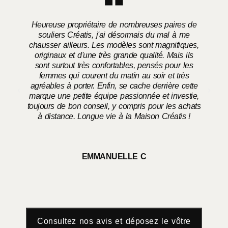
Heureuse propriétaire de nombreuses paires de
souliers Créatis, j'ai désormais du mal à me
chausser ailleurs. Les modèles sont magnifiques,
o
originaux et d'une très grande qualité. Mais ils
sont surtout très confortables, pensés pour les
femmes qui courent du matin au soir et très
agréables à porter. Enfin, se cache derrière cette
marque une petite équipe passionnée et investie,
toujours de bon conseil, y compris pour les achats
à distance. Longue vie à la Maison Créatis !
EMMANUELLE C
Consultez nos avis et déposez le vôtre