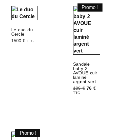
Promo !
Le duo du
Cercle
1500
€
TTC
Ajouter au panier
Sandale
baby 2
AVOUE cuir
laminé
argent vert
189
€
76
€
TTC
Choix des options
Promo !