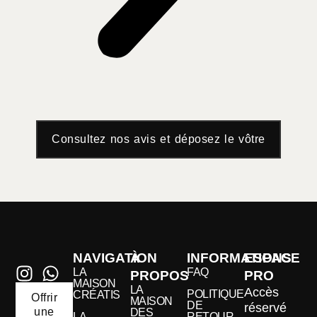
Consultez nos avis et déposez le vôtre
NAVIGATION
À
INFORMATIONS
ESPACE
LA
FAQ
PROPOS
PRO
MAISON
LA
Accès
POLITIQUE
CRÉATIS
Offrir
MAISON
DE
réservé
une
DES
LA
RETOUR