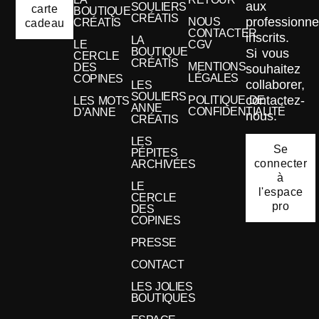
aux
SOULIERS
carte
BOUTIQUE
CRÉATIS
professionne
NOUS
CRÉATIS
cadeau
CONTACTER
inscrits.
LA
LE
CGV
BOUTIQUE
Si vous
CERCLE
CRÉATIS
MENTIONS
DES
souhaitez
LÉGALES
COPINES
collaborer,
LES
SOULIERS
contactez-
POLITIQUE DE
LES MOTS
ANNE
CONFIDENTIALITÉ
D’ANNE
nous.
CRÉATIS
LES
Se
PÉPITES
connecter
ARCHIVÉES
à
LE
l'espace
CERCLE
pro
DES
COPINES
PRESSE
CONTACT
LES JOLIES
BOUTIQUES