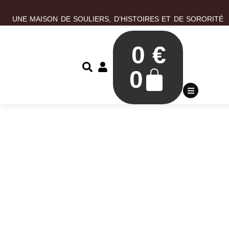
UNE MAISON DE SOULIERS, D’HISTOIRES ET DE SORORITÉ
0
€
0