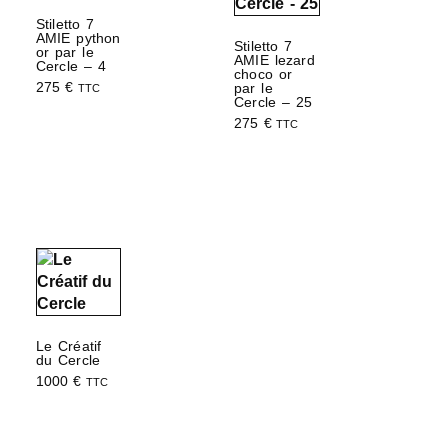
Stiletto 7
AMIE python
Stiletto 7
or par le
AMIE lezard
Cercle – 4
choco or
275
€
par le
TTC
Cercle – 25
Choix des options
275
€
TTC
Choix des options
Le Créatif
du Cercle
1000
€
TTC
Ajouter au panier