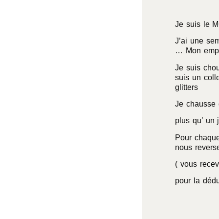
Je suis le 
J’ai une sem
… Mon empei
Je suis chou
suis un coll
glitters
Je chausse 
plus qu’ un j
Pour chaque
nous revers
( vous recevr
pour la dédu