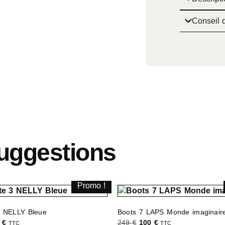
Conseil d
uggestions
Promo !
3 NELLY Bleue
Boots 7 LAPS Monde imaginair
6
€
249
€
100
€
TTC
TTC