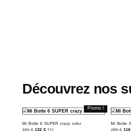
Découvrez nos s
Promo !
Mi Botte 6 SUPER crazy color
Mi Botte 
330
€
132
€
289
€
11
TTC