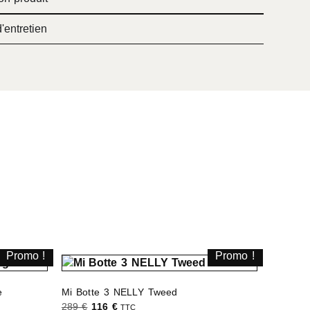
'entretien
Promo !
Promo !
e
Mi Botte 3 NELLY Tweed
289
€
116
€
TTC