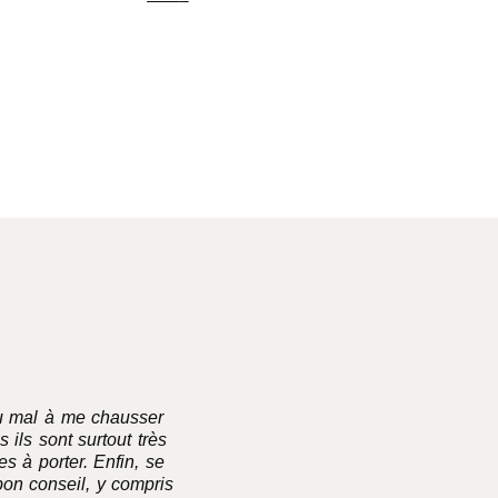
Choix des options
du mal à me chausser
Excellente maison de souliers 
 ils sont surtout très
commande depuis plusieurs année
s à porter. Enfin, se
bon conseil, y compris