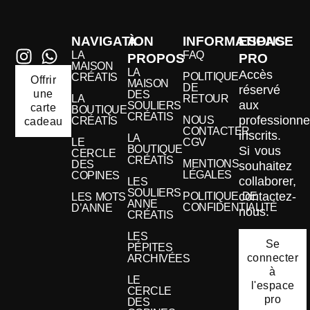
NAVIGATION
À
INFORMATIONS
ESPACE
LA
FAQ
PROPOS
PRO
MAISON
LA
Accès
POLITIQUE
CRÉATIS
Offrir
MAISON
DE
réservé
une
DES
LA
RETOUR
aux
SOULIERS
carte
BOUTIQUE
CRÉATIS
professionne
NOUS
CRÉATIS
cadeau
CONTACTER
inscrits.
LA
LE
CGV
BOUTIQUE
Si vous
CERCLE
CRÉATIS
MENTIONS
DES
souhaitez
LÉGALES
COPINES
collaborer,
LES
SOULIERS
contactez-
POLITIQUE DE
LES MOTS
ANNE
CONFIDENTIALITÉ
D’ANNE
nous.
CRÉATIS
LES
Se
PÉPITES
connecter
ARCHIVÉES
à
LE
l'espace
CERCLE
pro
DES