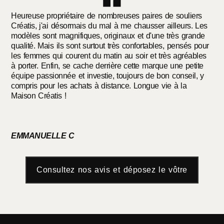
Heureuse propriétaire de nombreuses paires de souliers
Exc
Créatis, j'ai désormais du mal à me chausser ailleurs. Les
piè
modèles sont magnifiques, originaux et d'une très grande
dep
qualité. Mais ils sont surtout très confortables, pensés pour
Lid
les femmes qui courent du matin au soir et très agréables
Mer
à porter. Enfin, se cache derrière cette marque une petite
équipe passionnée et investie, toujours de bon conseil, y
compris pour les achats à distance. Longue vie à la
Maison Créatis !
RI
EMMANUELLE C
Consultez nos avis et déposez le vôtre