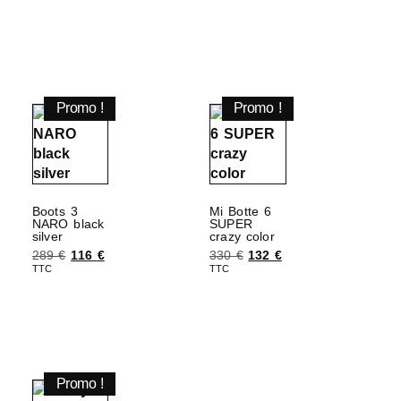
Choix des options
Promo !
Promo !
Boots 3
Mi Botte 6
NARO black
SUPER
silver
crazy color
289
€
116
€
330
€
132
€
TTC
TTC
Choix des options
Choix des options
Promo !